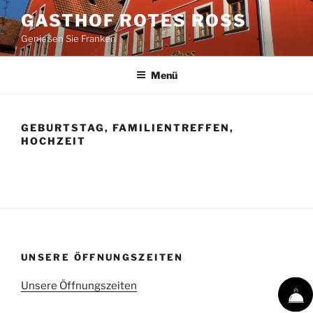
Zum
GASTHOF ROTES ROSS
Inhalt
Genießen Sie Franken
springen
Menü
GEBURTSTAG, FAMILIENTREFFEN,
HOCHZEIT
UNSERE ÖFFNUNGSZEITEN
Unsere Öffnungszeiten