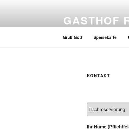
Zum
Inhalt
GASTHOF 
springen
Genießen Sie Franken
Grüß Gott
Speisekarte
KONTAKT
Ihr Name (Pflichtfel