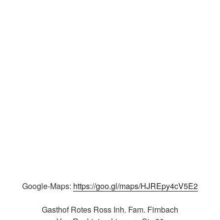
Google-Maps:
https://goo.gl/maps/HJREpy4cV5E2
Gasthof Rotes Ross Inh. Fam. Firnbach